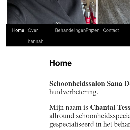
Home
Over
Behandelingen
Prijzen
Contact
Spring
hannah
naar
inhoud
Home
Schoonheidssalon Sana 
huidverbetering.
Chantal Tes
Mijn naam is
allround schoonheidsspecia
gespecialiseerd in het beh